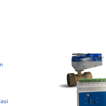
on
iasi