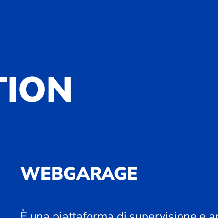
TION
WEBGARAGE
È una piattaforma di supervisione e an