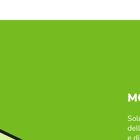
M
Sol
dell
e di