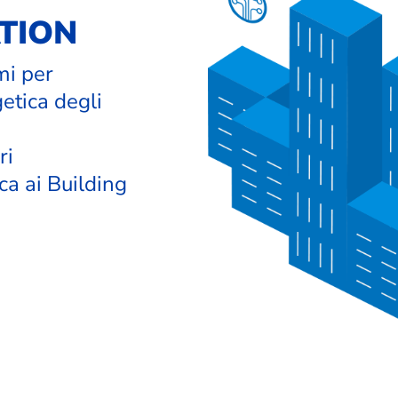
TION
mi per
getica degli
ri
ca ai Building