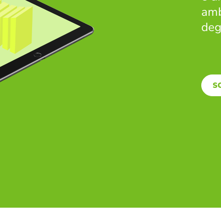
amb
degl
SC